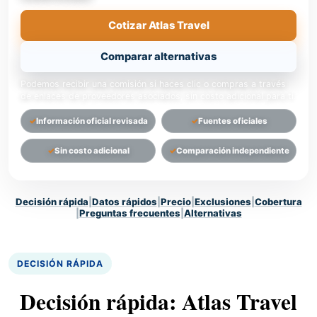
Cotizar Atlas Travel
Comparar alternativas
Podemos recibir una comisión si haces clic o compras a través
de enlaces de proveedores asociados, sin costo adicional para ti.
Información oficial revisada
Fuentes oficiales
Sin costo adicional
Comparación independiente
Decisión rápida
|
Datos rápidos
|
Precio
|
Exclusiones
|
Cobertura
|
Preguntas frecuentes
|
Alternativas
DECISIÓN RÁPIDA
Decisión rápida: Atlas Travel