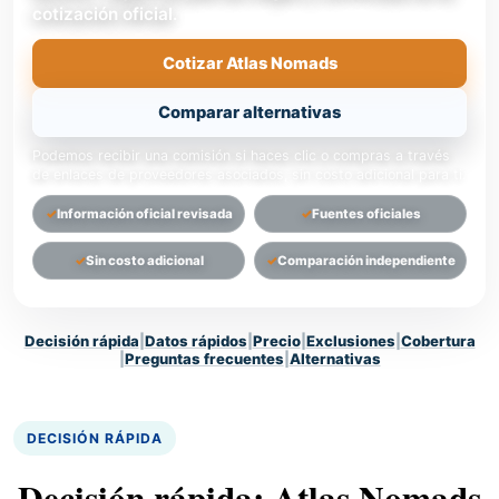
cotización oficial.
Cotizar Atlas Nomads
Comparar alternativas
Podemos recibir una comisión si haces clic o compras a través
de enlaces de proveedores asociados, sin costo adicional para ti.
Información oficial revisada
Fuentes oficiales
Sin costo adicional
Comparación independiente
Decisión rápida
|
Datos rápidos
|
Precio
|
Exclusiones
|
Cobertura
|
Preguntas frecuentes
|
Alternativas
DECISIÓN RÁPIDA
Decisión rápida: Atlas Nomads