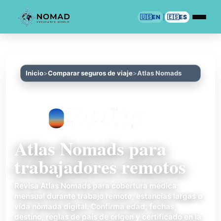
🇺🇸
EN
|
🇪🇸
ES
Inicio
Comparar seguros de viaje
Atlas Nomads
Atlas Nomads para
trabajadores remotos
Revisa Atlas Nomads para cobertura médica
mensual durante trabajo remoto, estancias largas o
vida nómada digital. Confirma edad, fechas,
destino, reglas de país de origen y certificado en la