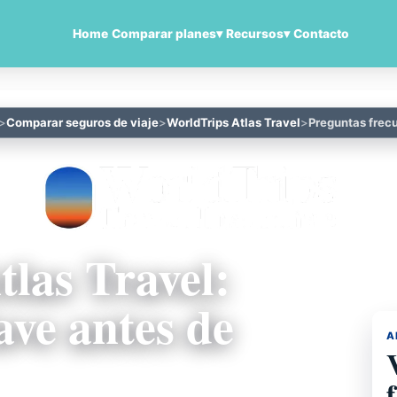
Home
Comparar planes
▾
Recursos
▾
Contacto
Comparar seguros de viaje
WorldTrips Atlas Travel
Preguntas frec
las Travel:
ave antes de
A