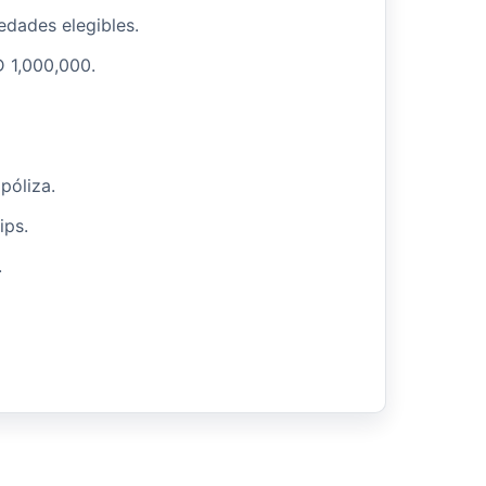
edades elegibles.
 1,000,000.
póliza.
ips.
.