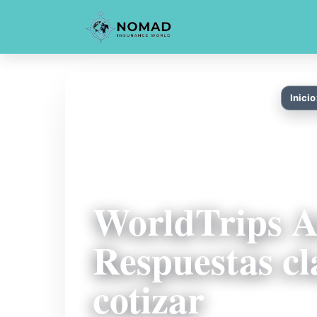
Inicio
WorldTrips At
Respuestas cl
cotizar