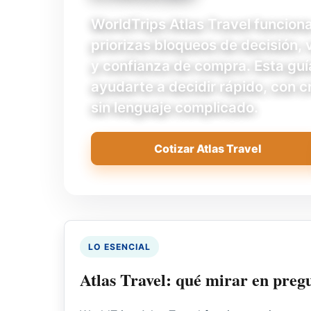
WorldTrips Atlas Travel funcion
priorizas bloqueos de decisión, 
y confianza de compra. Esta guí
ayudarte a decidir rápido, con cr
sin lenguaje complicado.
Cotizar Atlas Travel
LO ESENCIAL
Atlas Travel: qué mirar en preg