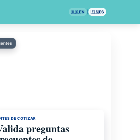
🇺🇸
EN
|
🇪🇸
ES
uentes
NTES DE COTIZAR
Valida preguntas
frecuentes de