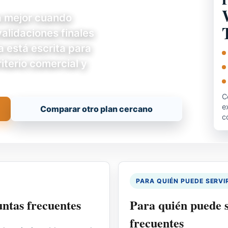
a mejor cuando
validaciones finales
a está escrita para
iterio comercial y
C
e
Comparar otro plan cercano
c
PARA QUIÉN PUEDE SERVI
untas frecuentes
Para quién puede s
frecuentes