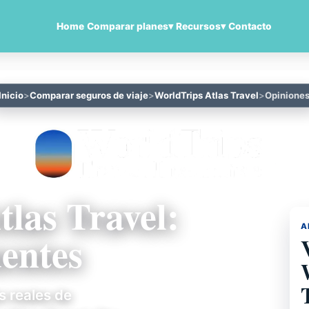
Home
Comparar planes
▾
Recursos
▾
Contacto
Inicio
Comparar seguros de viaje
WorldTrips Atlas Travel
Opinione
las Travel:
A
uentes
s reales de