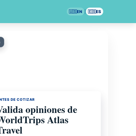
🇺🇸
EN
|
🇪🇸
ES
s
NTES DE COTIZAR
Valida opiniones de
WorldTrips Atlas
Travel