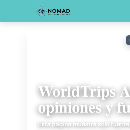
WorldTrips At
opiniones y f
Esta página muestra solo fuente