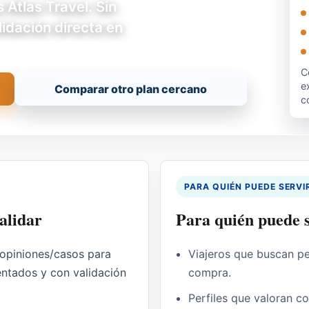
 Atlas Travel. Sin
idación directa en
C
e
Comparar otro plan cercano
c
PARA QUIÉN PUEDE SERVI
alidar
Para quién puede s
 opiniones/casos para
Viajeros que buscan p
ventados y con validación
compra.
Perfiles que valoran c