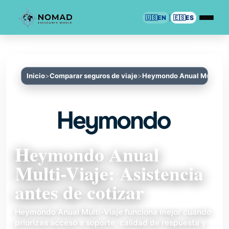
🇺🇸
EN
|
🇪🇸
ES
Inicio
Comparar seguros de viaje
Heymondo Anual Multi-Vi
Heymondo Anual
Multi-Viaje: Asistencia
antes de cotizar
Heymondo Anual Multi-Viaje funciona mejor cuando
priorizas acceso a soporte, calidad de respuesta y