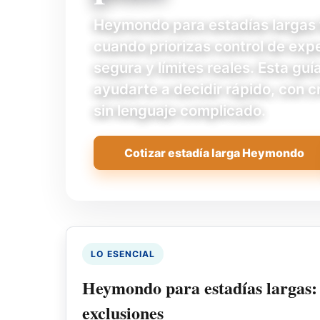
Heymondo para estadías largas 
cuando priorizas control de expe
segura y límites reales. Esta guí
ayudarte a decidir rápido, con cr
sin lenguaje complicado.
Cotizar estadía larga Heymondo
LO ESENCIAL
Heymondo para estadías largas:
exclusiones