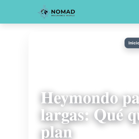
Inici
Heymondo par
largas: Qué q
plan