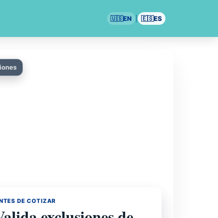
🇺🇸
EN
|
🇪🇸
ES
iones
NTES DE COTIZAR
Valida exclusiones de