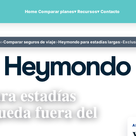
Home
Comparar planes
▾
Recursos
▾
Contacto
o
Comparar seguros de viaje
Heymondo para estadías largas
Exclus
a estadías
ueda fuera del
A