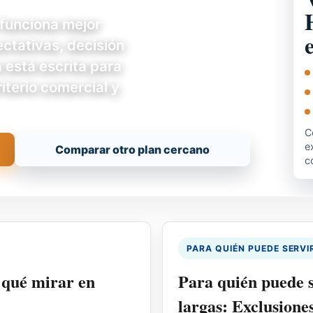
funciona mejor
ctativas, decisión
a está escrita para
iterio comercial y
C
e
Comparar otro plan cercano
c
PARA QUIÉN PUEDE SERVI
 qué mirar en
Para quién puede 
largas: Exclusione