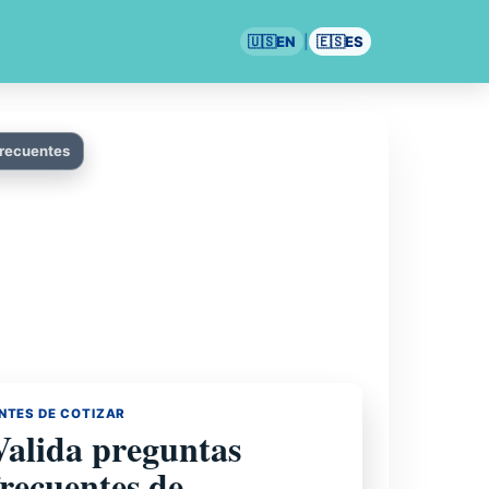
🇺🇸
EN
|
🇪🇸
ES
frecuentes
NTES DE COTIZAR
Valida preguntas
frecuentes de