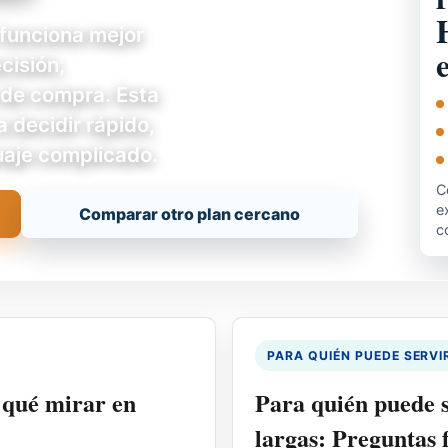
funciona mejor
cisión,
a de compra. Esta
a decidir rápido,
guaje complicado.
C
e
Comparar otro plan cercano
c
PARA QUIÉN PUEDE SERVI
 qué mirar en
Para quién puede 
largas: Preguntas 