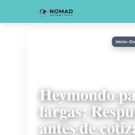
Inicio
Co
Heymondo par
largas: Respu
antes de cotiz