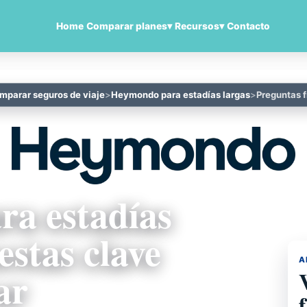
Home
Comparar planes
▾
Recursos
▾
Contacto
mparar seguros de viaje
Heymondo para estadías largas
Preguntas 
a estadías
estas clave
A
ar