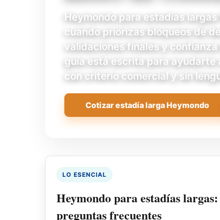
Heymondo para estadías largas 
cuando priorizas bloqueos de de
validaciones finales y confianz
guía está escrita para ayudarte 
con criterio comercial y sin len
Cotizar estadía larga Heymondo
LO ESENCIAL
Heymondo para estadías largas:
preguntas frecuentes