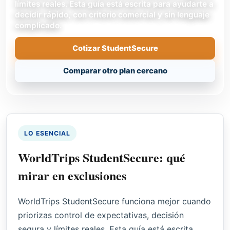
límites reales. Esta guía está escrita para ayudarte a
decidir rápido, con criterio comercial y sin lenguaje
complicado.
Cotizar StudentSecure
Comparar otro plan cercano
LO ESENCIAL
WorldTrips StudentSecure: qué
mirar en exclusiones
WorldTrips StudentSecure funciona mejor cuando
priorizas control de expectativas, decisión
segura y límites reales. Esta guía está escrita