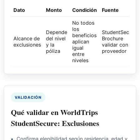
Dato
Monto
Condición
Fuente
No todos
los
Depende
StudentSecure
beneficios
Alcance de
del nivel
Brochure
aplican
exclusiones
y la
validar con el
igual
póliza
proveedor
entre
niveles
VALIDACIÓN
Qué validar en WorldTrips
StudentSecure: Exclusiones
Confirma elegibilidad según residencia, edad y