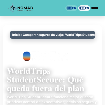
🇺🇸
EN
|
🇪🇸
ES
Inicio
Comparar seguros de viaje
WorldTrips StudentSecure
WorldTrips
StudentSecure: Qué
queda fuera del plan
WorldTrips StudentSecure funciona mejor cuando
priorizas control de expectativas, decisión segura y