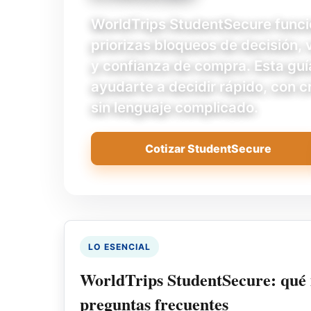
WorldTrips StudentSecure func
priorizas bloqueos de decisión, 
y confianza de compra. Esta guí
ayudarte a decidir rápido, con cr
sin lenguaje complicado.
Cotizar StudentSecure
LO ESENCIAL
WorldTrips StudentSecure: qué
preguntas frecuentes