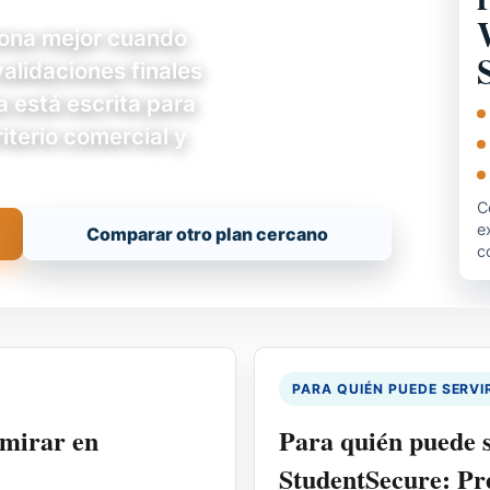
iona mejor cuando
validaciones finales
a está escrita para
iterio comercial y
C
e
Comparar otro plan cercano
c
PARA QUIÉN PUEDE SERVI
 mirar en
Para quién puede 
StudentSecure: Pr