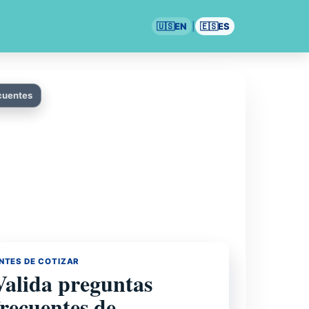
🇺🇸
EN
|
🇪🇸
ES
cuentes
NTES DE COTIZAR
Valida preguntas
frecuentes de