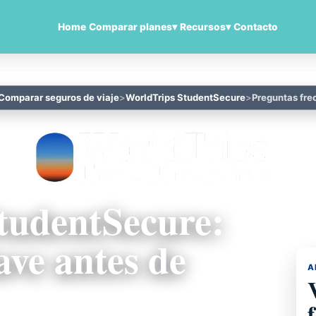
Home
Comparar planes
▾
Recursos
▾
Contacto
Comparar seguros de viaje
WorldTrips StudentSecure
Preguntas fre
tudentSecure:
ave antes de
A