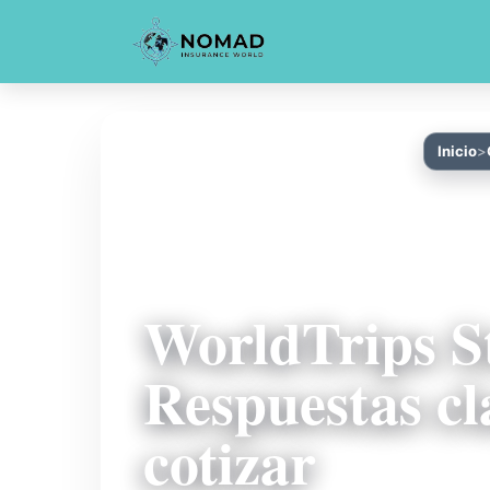
Inicio
WorldTrips S
Respuestas cl
cotizar